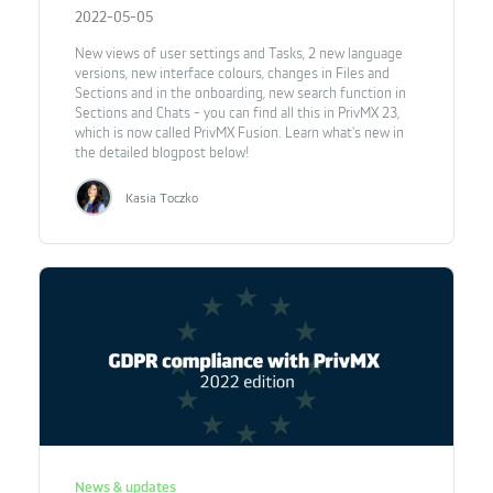
2022-05-05
New views of user settings and Tasks, 2 new language
versions, new interface colours, changes in Files and
Sections and in the onboarding, new search function in
Sections and Chats - you can find all this in PrivMX 23,
which is now called PrivMX Fusion. Learn what's new in
the detailed blogpost below!
Kasia Toczko
News & updates