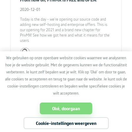
2020-12-01
Today is the day - we’re opening our source code and
adding new self-hosting and enterprise offers. This is
our opening for 2021 and a brand new chapter for
PrivMX! See how we got here and what it means for the
users.
Matt Muszytowski
We gebruiken op onze openbare website cookies waarmee we analyseren
hoe je de website gebruikt. Met de gegevens kunnen we de functionaliteit
verbeteren. Je kunt zelf bepalen wat je wilt. Klik op ‘Oké’ om door te gaan,
alle cookies te accepteren en terug te gaan naar de website. Je kunt ook de
cookie-instellingen controleren en bepalen welke specifiekee cookies je
wilt accepteren.
Oké, doorgaan
Cookie-instellingen weergeven
Origins of PrivMX
News & updates