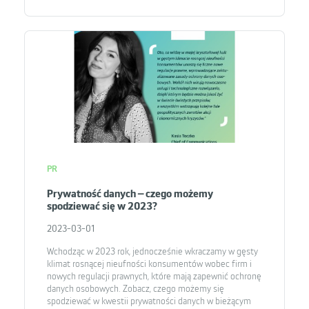
PR
Prywatność danych – czego możemy
spodziewać się w 2023?
2023-03-01
Wchodząc w 2023 rok, jednocześnie wkraczamy w gęsty
klimat rosnącej nieufności konsumentów wobec firm i
nowych regulacji prawnych, które mają zapewnić ochronę
danych osobowych. Zobacz, czego możemy się
spodziewać w kwestii prywatności danych w bieżącym