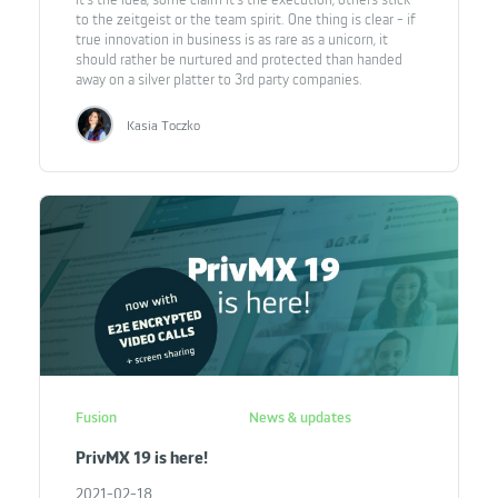
to the zeitgeist or the team spirit. One thing is clear - if
true innovation in business is as rare as a unicorn, it
should rather be nurtured and protected than handed
away on a silver platter to 3rd party companies.
Kasia Toczko
Fusion
News & updates
PrivMX 19 is here!
2021-02-18