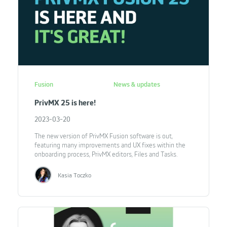
Fusion
News & updates
PrivMX 25 is here!
2023-03-20
The new version of PrivMX Fusion software is out,
featuring many improvements and UX fixes within the
onboarding process, PrivMX editors, Files and Tasks.
Kasia Toczko