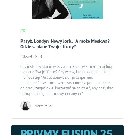
PR
Paryż, Londyn, Nowy Jork… A może Moskwa?
Gdzie są dane Twojej firmy?
2023-03-28
Czy jesteś w stanie wskazać miejsce, w którym znajdują
się dane Twojej firmy? Czy wiesz, kto dokładnie ma do
nich dostęp? Jak to sprawdzić i jak zapewnić
bezpieczeństwo firmowym zasobom? Z jakich narzędzi
do pracy zespołowej korzystać na co dzień, aby odzyskać
pełną kontrolę na firmowymi danymi?
Marta Miler