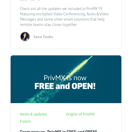
Check out all the updates we included in PrivMX 19,
featuring encrypted Video Conferencing, Audio & Video
Messages and some other smart solutions that help
remote teams stay closer together.
Kasia Toczko
News & updates
Origins of PrivMX
Fusion
From now on, PrivMX is FREE and OPEN!