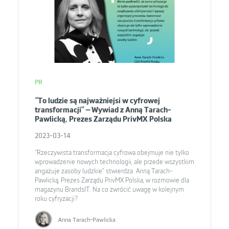
PR
“To ludzie są najważniejsi w cyfrowej
transformacji” – Wywiad z Anną Tarach-
Pawlicką, Prezes Zarządu PrivMX Polska
2023-03-14
“Rzeczywista transformacja cyfrowa obejmuje nie tylko
wprowadzenie nowych technologii, ale przede wszystkim
angażuje zasoby ludzkie” stwierdza Anną Tarach-
Pawlicką, Prezes Zarządu PrivMX Polska, w rozmowie dla
magazynu BrandsIT. Na co zwrócić uwagę w kolejnym
roku cyfryzacji?
Anna Tarach-Pawlicka