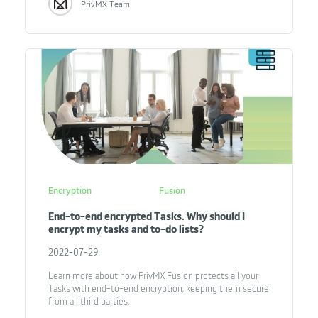
PrivMX Team
Encryption
Fusion
End-to-end encrypted Tasks. Why should I
encrypt my tasks and to-do lists?
2022-07-29
Learn more about how PrivMX Fusion protects all your
Tasks with end-to-end encryption, keeping them secure
from all third parties.